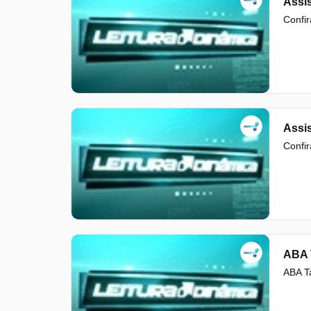
Assis
Confir
Assis
Confir
ABA T
ABA Ta