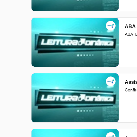
ABA T
ABA Ta
Assis
Confir