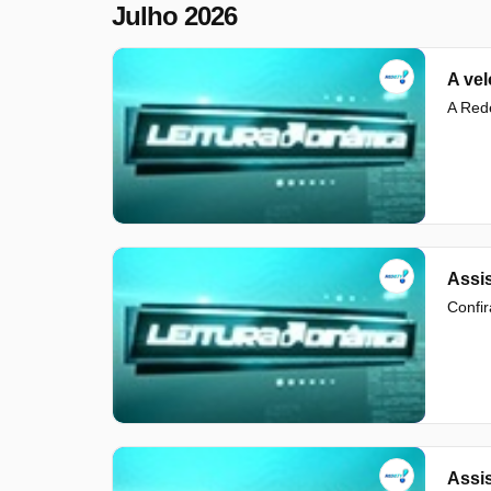
Julho 2026
A ve
A Red
Assis
Confir
Assis