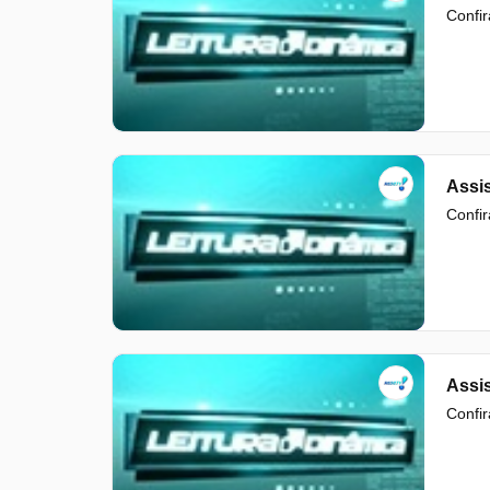
Confir
Assis
Confir
Assis
Confir