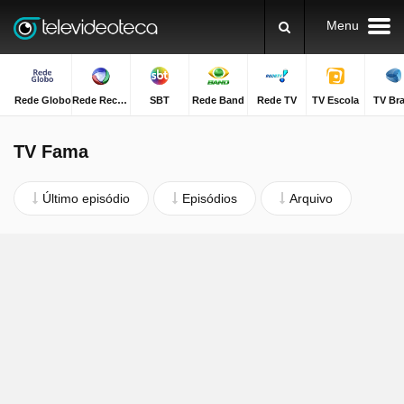
Menu
Rede Globo
Rede Record
SBT
Rede Band
Rede TV
TV Escola
TV Bra
TV Fama
Último episódio
Episódios
Arquivo