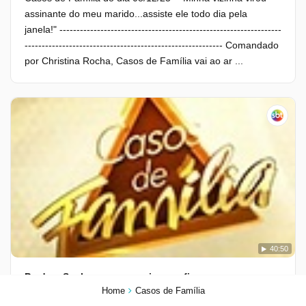
assinante do meu marido...assiste ele todo dia pela
janela!" -----------------------------------------------------------------
---------------------------------------------------------- Comandado
por Christina Rocha, Casos de Família vai ao ar ...
40:50
Perdoa, Senhor, nem eu sei o que fiz pra merecer uma irmã tão barraqueira
Home
Casos de Família
05/12/2025