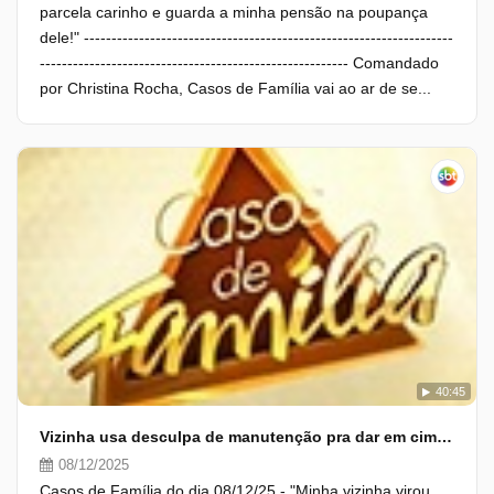
parcela carinho e guarda a minha pensão na poupança
dele!" -------------------------------------------------------------------
-------------------------------------------------------- Comandado
por Christina Rocha, Casos de Família vai ao ar de se...
40:45
Vizinha usa desculpa de manutenção pra dar em cima do marido alheio!
08/12/2025
Casos de Família do dia 08/12/25 - "Minha vizinha virou