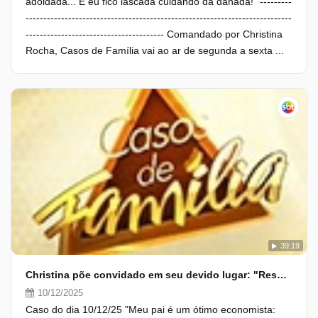
adoidada... E eu fico lascada cuidando da danada!" ---------
---------------------------------------------------------------------------
--------------------------------------- Comandado por Christina
Rocha, Casos de Família vai ao ar de segunda a sexta ...
39:19
Christina põe convidado em seu devido lugar: "Respeito é bom, e a gente gosta"
10/12/2025
Caso do dia 10/12/25 "Meu pai é um ótimo economista: