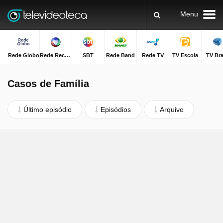
Menu
Rede Globo
Rede Record
SBT
Rede Band
Rede TV
TV Escola
TV Bra
Casos de Família
Último episódio
Episódios
Arquivo