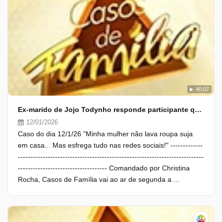
40:07
Ex-marido de Jojo Todynho responde participante que questionou relacionamento
12/01/2026
Caso do dia 12/1/26 "Minha mulher não lava roupa suja
em casa... Mas esfrega tudo nas redes sociais!" -------------
---------------------------------------------------------------------------
------------------------------------ Comandado por Christina
Rocha, Casos de Família vai ao ar de segunda a ...