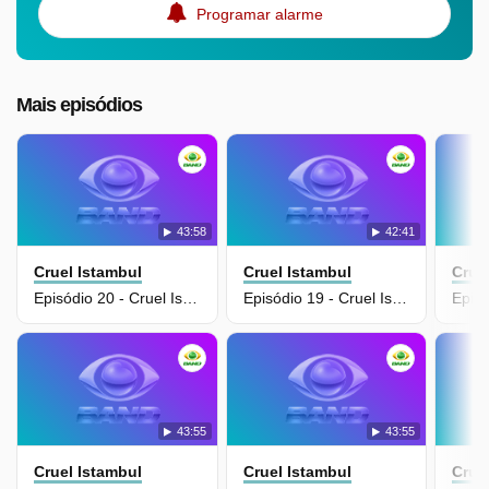
Programar alarme
Mais episódios
43:58
42:41
Cruel Istambul
Cruel Istambul
Crue
Episódio 20 - Cruel Istambul
Episódio 19 - Cruel Istambul
43:55
43:55
Cruel Istambul
Cruel Istambul
Crue