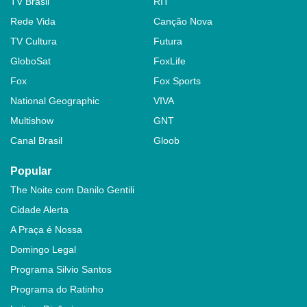
TV Brasil
RIT
Rede Vida
Canção Nova
TV Cultura
Futura
GloboSat
FoxLife
Fox
Fox Sports
National Geographic
VIVA
Multishow
GNT
Canal Brasil
Gloob
Popular
The Noite com Danilo Gentili
Cidade Alerta
A Praça é Nossa
Domingo Legal
Programa Silvio Santos
Programa do Ratinho