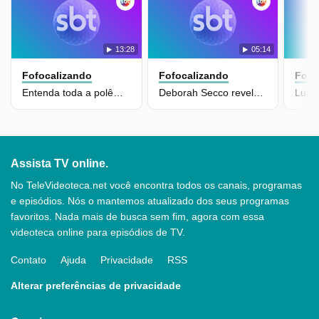
13:28
05:14
Fofocalizando
Fofocalizando
Fofo
Entenda toda a polêmica envolvendo Virginia e Vini Jr
Deborah Secco revela que faz procedimentos estéticos desde os 18 anos
Assista TV online.
No TeleVideoteca.net você encontra todos os canais, programas
e episódios. Nós o mantemos atualizado dos seus programas
favoritos. Nada mais de busca sem fim, agora com essa
videoteca online para episódios de TV.
Contato
Ajuda
Privacidade
RSS
Alterar preferências de privacidade