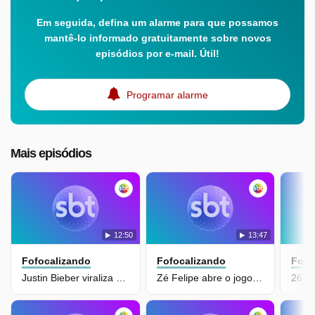
Em seguida, defina um alarme para que possamos
mantê-lo informado gratuitamente sobre novos
episódios por e-mail. Útil!
Programar alarme
Mais episódios
12:50
13:47
Fofocalizando
Fofocalizando
Fofo
Justin Bieber viraliza ao aparecer assistindo Câmeras Escondidas
Zé Felipe abre o jogo sobre divórcio com Virginia e Ana Castela
26 s