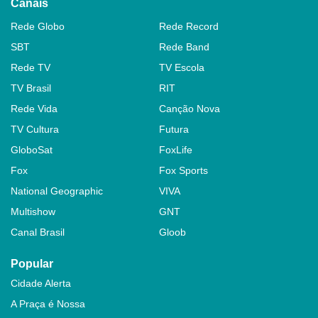
Canais
Rede Globo
Rede Record
SBT
Rede Band
Rede TV
TV Escola
TV Brasil
RIT
Rede Vida
Canção Nova
TV Cultura
Futura
GloboSat
FoxLife
Fox
Fox Sports
National Geographic
VIVA
Multishow
GNT
Canal Brasil
Gloob
Popular
Cidade Alerta
A Praça é Nossa