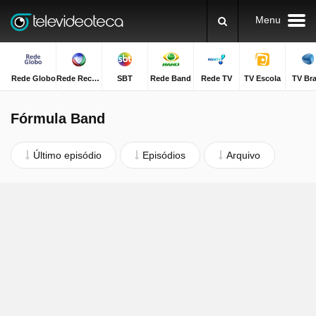
Menu
Rede Globo
Rede Record
SBT
Rede Band
Rede TV
TV Escola
TV Bra
Fórmula Band
Último episódio
Episódios
Arquivo