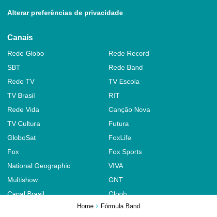
Alterar preferências de privacidade
Canais
Rede Globo
Rede Record
SBT
Rede Band
Rede TV
TV Escola
TV Brasil
RIT
Rede Vida
Canção Nova
TV Cultura
Futura
GloboSat
FoxLife
Fox
Fox Sports
National Geographic
VIVA
Multishow
GNT
Canal Brasil
Gloob
Home
Fórmula Band
Popular