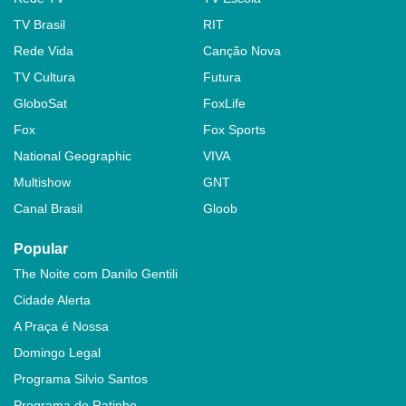
TV Brasil
RIT
Rede Vida
Canção Nova
TV Cultura
Futura
GloboSat
FoxLife
Fox
Fox Sports
National Geographic
VIVA
Multishow
GNT
Canal Brasil
Gloob
Popular
The Noite com Danilo Gentili
Cidade Alerta
A Praça é Nossa
Domingo Legal
Programa Silvio Santos
Programa do Ratinho