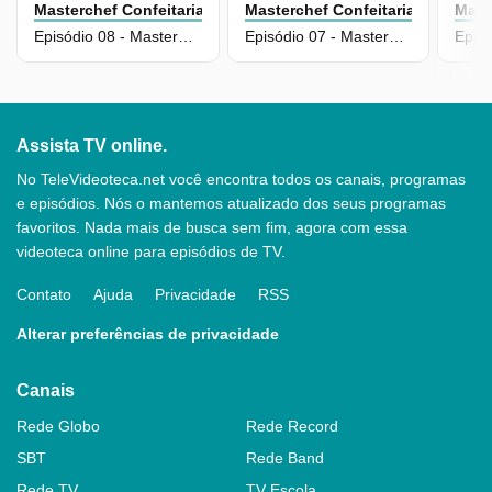
Masterchef Confeitaria
Masterchef Confeitaria
Mast
Episódio 08 - MasterChef Confeitaria
Episódio 07 - MasterChef Confeitaria
Assista TV online.
No TeleVideoteca.net você encontra todos os canais, programas
e episódios. Nós o mantemos atualizado dos seus programas
favoritos. Nada mais de busca sem fim, agora com essa
videoteca online para episódios de TV.
Contato
Ajuda
Privacidade
RSS
Alterar preferências de privacidade
Canais
Rede Globo
Rede Record
SBT
Rede Band
Rede TV
TV Escola