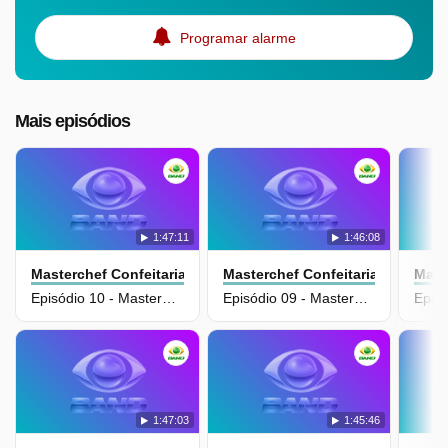
Programar alarme
Mais episódios
1:47:11
1:46:08
Masterchef Confeitaria
Masterchef Confeitaria
Mast
Episódio 10 - MasterChef Confeitaria
Episódio 09 - MasterChef Confeitaria
1:47:03
1:45:46