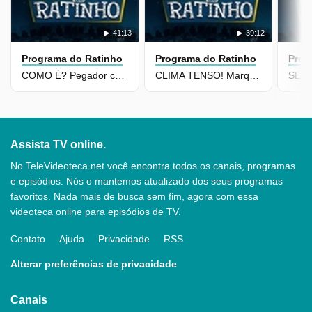
41:13
39:12
Programa do Ratinho
Programa do Ratinho
Prog
COMO É? Pegador conta história maluca no Jornal Rational
CLIMA TENSO! Marquito e Léo discutem no Desafiando o Maestro
Assista TV online.
No TeleVideoteca.net você encontra todos os canais, programas
e episódios. Nós o mantemos atualizado dos seus programas
favoritos. Nada mais de busca sem fim, agora com essa
videoteca online para episódios de TV.
Contato
Ajuda
Privacidade
RSS
Alterar preferências de privacidade
Canais