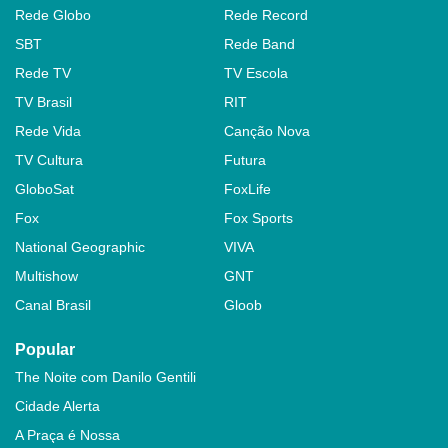
Rede Globo
Rede Record
SBT
Rede Band
Rede TV
TV Escola
TV Brasil
RIT
Rede Vida
Canção Nova
TV Cultura
Futura
GloboSat
FoxLife
Fox
Fox Sports
National Geographic
VIVA
Multishow
GNT
Canal Brasil
Gloob
Popular
The Noite com Danilo Gentili
Cidade Alerta
A Praça é Nossa