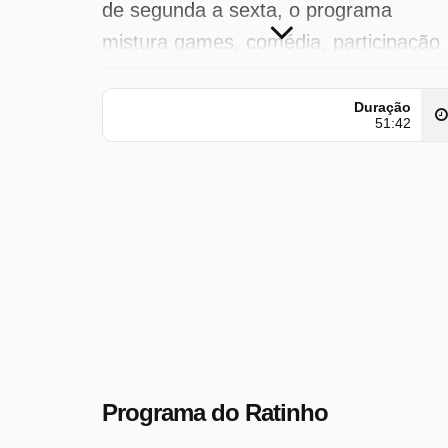
de segunda a sexta, o programa
mistura games, comédia, participação
do público e ...
Duração
Programa do Ratinho foi transmitido
51:42
pela SBT em terça-feira 26 agosto 20
à(s) 21:58 hora(s).
Programa do Ratinho