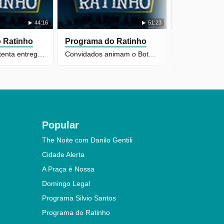
44:16
51:23
 Ratinho
Programa do Ratinho
Programa d
Milene Pavorô tenta entregar presente intacto para o Ratinho
Convidados animam o Boteco e Ralf é entrevistado por Ratinho
Popular
The Noite com Danilo Gentili
Cidade Alerta
A Praça é Nossa
Domingo Legal
Programa Silvio Santos
Programa do Ratinho