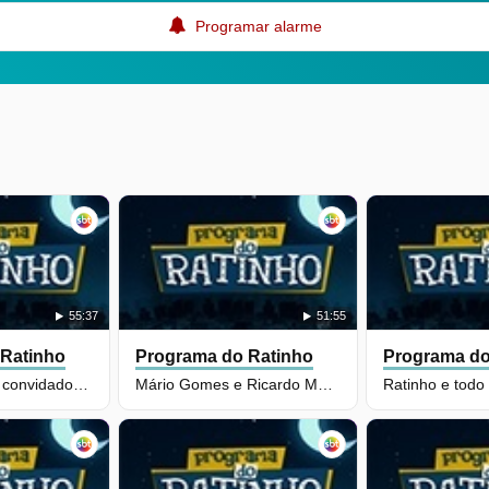
Programar alarme
55:37
51:55
 Ratinho
Programa do Ratinho
Programa do
Ilusionista deixa convidados sem saber o que fazer
Mário Gomes e Ricardo Macchi abrem o jogo sobre harmonização facial