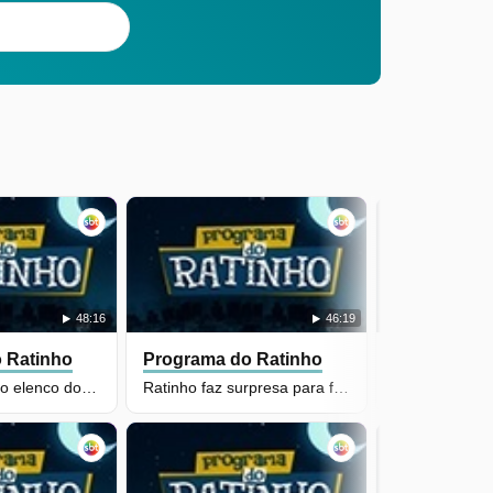
48:16
46:19
 Ratinho
Programa do Ratinho
Programa d
Ratinho e todo o elenco do Dez ou Mil se surpreendem com calouro
Ratinho faz surpresa para fã e casal da Internet vai parar no palco