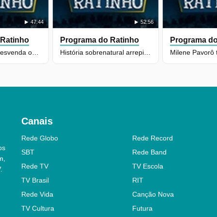
47:44
52:56
 Ratinho
Programa do Ratinho
Programa do
Milene Pavorô desvenda os mistérios do prato mais famoso do Paraná
História sobrenatural arrepia plateia e surpreende Ratinho
Canais
Rede Globo
Rede Record
os
SBT
Rede Band
m,
Rede TV
TV Escola
.
TV Brasil
RIT
Rede Vida
Canção Nova
TV Cultura
Futura