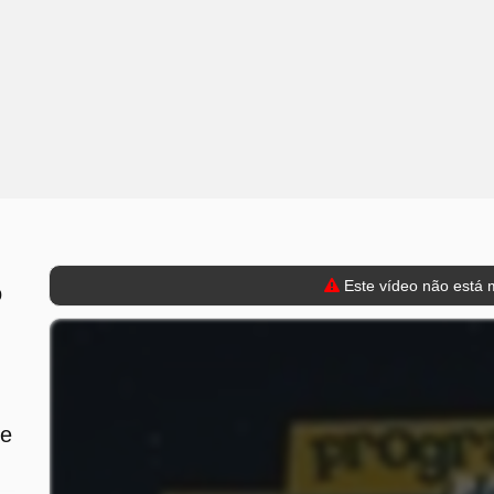
Este vídeo não está m
o
de