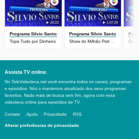
20:23
1:07:29
Programa Silvio Santos
Programa Silvio Santos
Prog
Topa Tudo por Dinheiro
Show do Milhão Petrobras - Celebridades - Episódio 04
Assista TV online.
No TeleVideoteca.net você encontra todos os canais, programas
e episódios. Nós o mantemos atualizado dos seus programas
favoritos. Nada mais de busca sem fim, agora com essa
videoteca online para episódios de TV.
Contato
Ajuda
Privacidade
RSS
Alterar preferências de privacidade