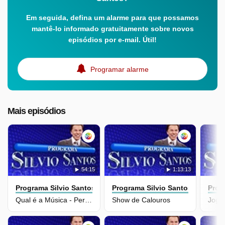
Em seguida, defina um alarme para que possamos
mantê-lo informado gratuitamente sobre novos
episódios por e-mail. Útil!
Programar alarme
Mais episódios
54:15
1:13:13
Programa Silvio Santos
Programa Silvio Santos
Prog
Qual é a Música - Personalidades Femininas
Show de Calouros