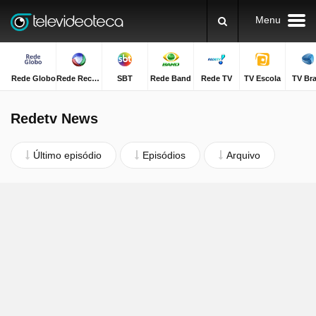
Menu
Rede Globo
Rede Record
SBT
Rede Band
Rede TV
TV Escola
TV Bra
Redetv News
Último episódio
Episódios
Arquivo