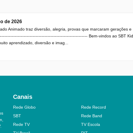
ho de 2026
do Animado traz diversão, alegria, provas que marcaram gerações e 
------------------------------------------------------------- Bem-vindos ao SB
ito aprendizado, diversão e imag...
Canais
Rede Globo
Rede Record
os
SBT
Rede Band
m,
Rede TV
TV Escola
.
TV Brasil
RIT