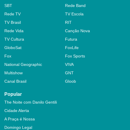
SBT
Rede Band
Rede TV
TV Escola
TV Brasil
RIT
Rede Vida
Canção Nova
TV Cultura
Futura
GloboSat
FoxLife
Fox
Fox Sports
National Geographic
VIVA
Multishow
GNT
Canal Brasil
Gloob
Popular
The Noite com Danilo Gentili
Cidade Alerta
A Praça é Nossa
Domingo Legal