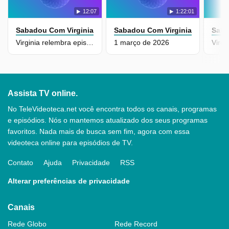
12:07
1:22:01
Sabadou Com Virginia
Sabadou Com Virginia
Saba
Virginia relembra episódio de ciúmes do Vini Jr
1 março de 2026
Assista TV online.
No TeleVideoteca.net você encontra todos os canais, programas
e episódios. Nós o mantemos atualizado dos seus programas
favoritos. Nada mais de busca sem fim, agora com essa
videoteca online para episódios de TV.
Contato
Ajuda
Privacidade
RSS
Alterar preferências de privacidade
Canais
Rede Globo
Rede Record