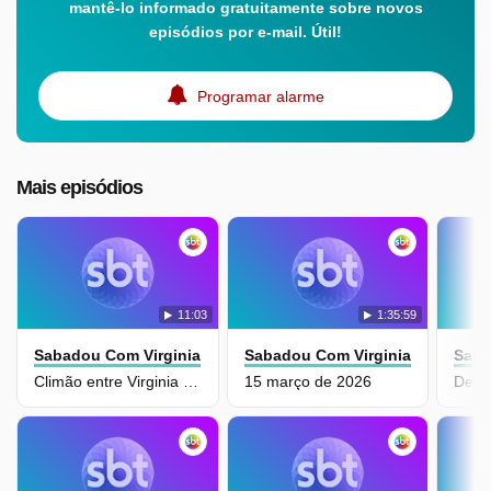
mantê-lo informado gratuitamente sobre novos
episódios por e-mail. Útil!
Programar alarme
Mais episódios
11:03
1:35:59
Sabadou Com Virginia
Sabadou Com Virginia
Saba
Climão entre Virginia e Lucas Guedez?
15 março de 2026