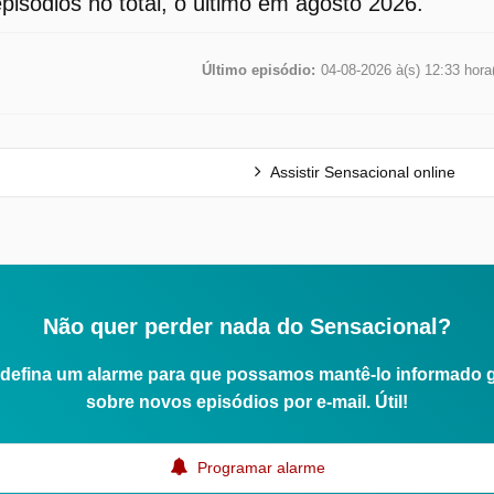
episódios no total, o último em agosto 2026.
Último episódio:
04-08-2026 à(s) 12:33 hora
Assistir Sensacional online
Não quer perder nada do Sensacional?
defina um alarme para que possamos mantê-lo informado 
sobre novos episódios por e-mail. Útil!
Programar alarme