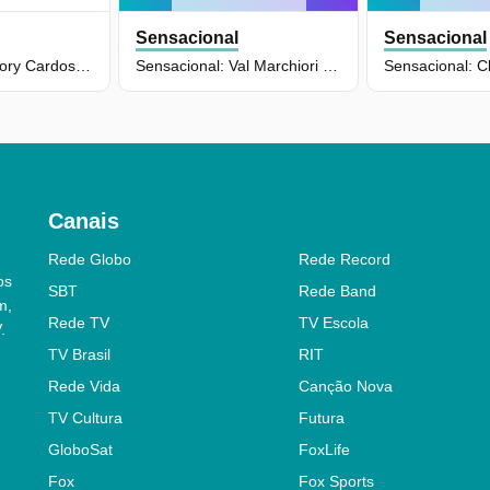
Sensacional
Sensacional
Sensacional: Saory Cardoso (13/07/26) | Completo
Sensacional: Val Marchiori (22/06/26) | Completo
Canais
Rede Globo
Rede Record
os
SBT
Rede Band
m,
Rede TV
TV Escola
.
TV Brasil
RIT
Rede Vida
Canção Nova
TV Cultura
Futura
GloboSat
FoxLife
Fox
Fox Sports