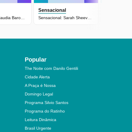
Sensacional
Sensaciona
Sensacional: Claudia Baronesa (15/06/26) | Completo
Sensacional: Sarah Sheeva (18/05/26) | Completo
Popular
The Noite com Danilo Gentili
Cidade Alerta
A Praça é Nossa
Domingo Legal
Programa Silvio Santos
Programa do Ratinho
Leitura Dinâmica
Brasil Urgente