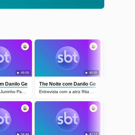
49:09
40:55
m Danilo Gentili
The Noite com Danilo Gentili
The Noite c
Entrevista com Juninho Paulista, pentacampeão mundial
Entrevista com a atriz Rita Guedes
54:44
47:17