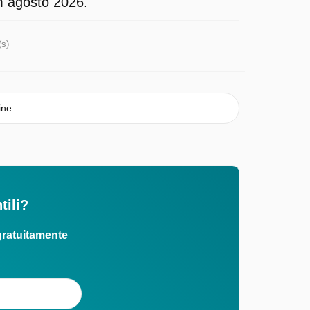
m agosto 2026.
(s)
ine
tili?
gratuitamente