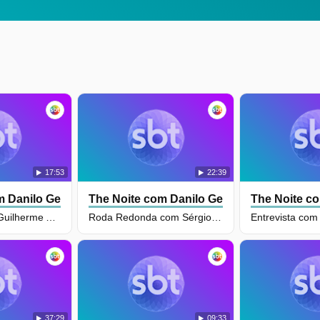
17:53
22:39
 Danilo Gentili
The Noite com Danilo Gentili
The Noite co
Entrevista com Guilherme Arantes - Parte 2
Roda Redonda com Sérgio, ex-goleiro do Palmeiras
37:29
09:33