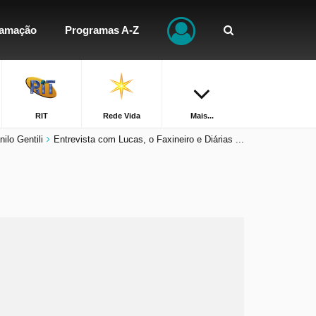
ramação
Programas A-Z
RIT
Rede Vida
Mais...
ilo Gentili
Entrevista com Lucas, o Faxineiro e Diárias ...