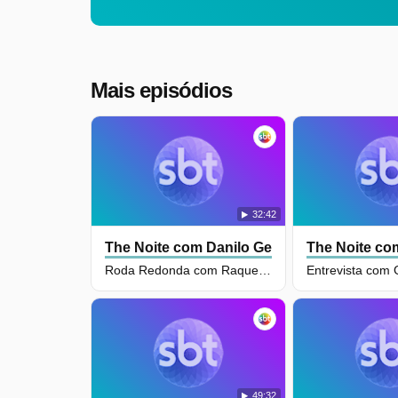
Mais episódios
32:42
The Noite com Danilo Gentili
The Noite com
Roda Redonda com Raquel Freestyle
49:32