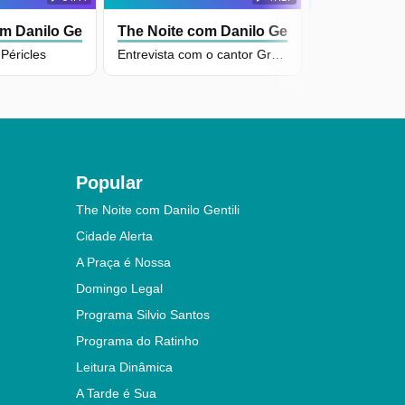
m Danilo Gentili
The Noite com Danilo Gentili
The Noite c
Péricles
Entrevista com o cantor Grelo
Popular
The Noite com Danilo Gentili
Cidade Alerta
A Praça é Nossa
Domingo Legal
Programa Silvio Santos
Programa do Ratinho
Leitura Dinâmica
A Tarde é Sua