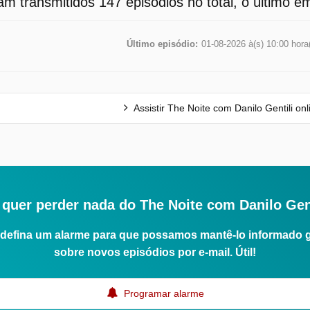
m transmitidos 147 episódios no total, o último e
Último episódio:
01-08-2026 à(s) 10:00 hora
Assistir The Noite com Danilo Gentili onl
quer perder nada do The Noite com Danilo Gen
defina um alarme para que possamos mantê-lo informado 
sobre novos episódios por e-mail. Útil!
Programar alarme