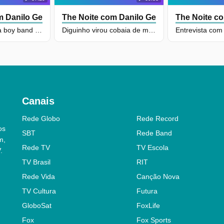
 Danilo Gentili
The Noite com Danilo Gentili
The Noite co
Entrevista com a boy band SANTOS BRAVOS
Diguinho virou cobaia de massoterapeuta e se surpreendeu
Entrevista com 
Canais
Rede Globo
Rede Record
os
SBT
Rede Band
m,
Rede TV
TV Escola
.
TV Brasil
RIT
Rede Vida
Canção Nova
TV Cultura
Futura
GloboSat
FoxLife
Fox
Fox Sports