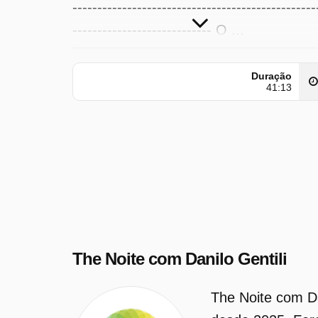
-------------------------------------------------
---------------------------- O ...
The Noite com Danilo Gentili foi
Duração
transmitido pela SBT em quarta-feira 
41:13
junho 2026 à(s) 12:21 hora(s).
The Noite com Danilo Gentili
The Noite com Da