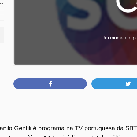
--
10
Um momento, por
nilo Gentili é programa na TV portuguesa da SBT