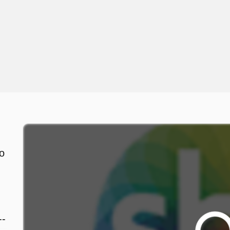
do
--