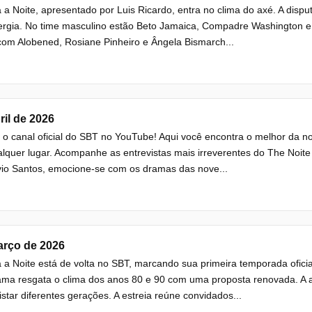
 a Noite, apresentado por Luis Ricardo, entra no clima do axé. A disput
ergia. No time masculino estão Beto Jamaica, Compadre Washington e
om Alobened, Rosiane Pinheiro e Ângela Bismarch...
ril de 2026
 o canal oficial do SBT no YouTube! Aqui você encontra o melhor da n
lquer lugar. Acompanhe as entrevistas mais irreverentes do The Noite 
vio Santos, emocione-se com os dramas das nove...
arço de 2026
 a Noite está de volta no SBT, marcando sua primeira temporada ofici
ma resgata o clima dos anos 80 e 90 com uma proposta renovada. A at
star diferentes gerações. A estreia reúne convidados...