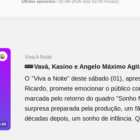
Último episódio:
02-08-2026 à(s) 02:00 hora(s)
Viva A Noite
Vavá, Kasino e Angelo Máximo Agi
NOVO
O "Viva a Noite" deste sábado (01), apre
Ricardo, promete emocionar o público c
marcada pelo retorno do quadro "Sonho
surpresa preparada pela produção, um fã
décadas depois, um sonho de infância. Q
:44