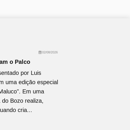
02/08/2026
tam o Palco
sentado por Luis
om uma edição especial
 Maluco". Em uma
 do Bozo realiza,
uando cria...