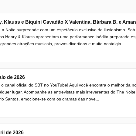
, Klauss e Biquini Cavadão X Valentina, Bárbara B. e Ama
 a Noite surpreende com um espetáculo exclusivo de ilusionismo. So
os Henry & Klauss apresentam uma performance inédita preparada es
grandes atrações musicais, provas divertidas e muita nostalgia....
aio de 2026
 o canal oficial do SBT no YouTube! Aqui você encontra o melhor da n
lquer lugar. Acompanhe as entrevistas mais irreverentes do The Noite 
vio Santos, emocione-se com os dramas das nove...
ril de 2026