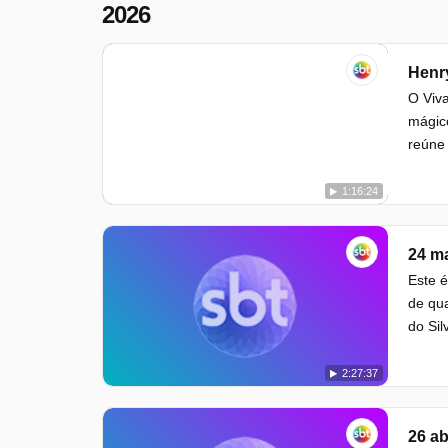
2026
Henry
O Viva
mágic
reúne 
1:16:24
24 m
Este é
de qua
do Sil
2:27:37
26 ab