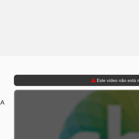
Este vídeo não está m
 A