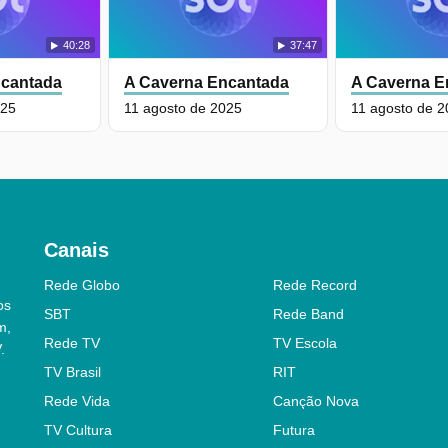
40:28
37:47
ncantada
A Caverna Encantada
A Caverna E
025
11 agosto de 2025
11 agosto de 
Canais
Rede Globo
Rede Record
os
SBT
Rede Band
m,
Rede TV
TV Escola
.
TV Brasil
RIT
Rede Vida
Canção Nova
TV Cultura
Futura