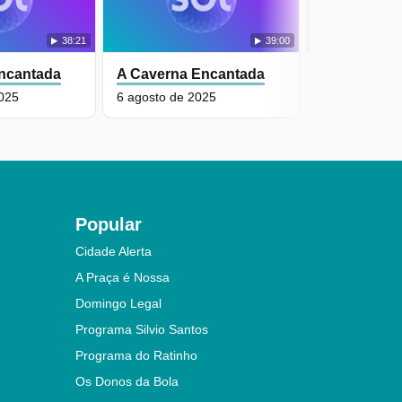
38:21
39:00
ncantada
A Caverna Encantada
A Caverna 
2025
6 agosto de 2025
5 agosto de 2
Popular
Cidade Alerta
A Praça é Nossa
Domingo Legal
Programa Silvio Santos
Programa do Ratinho
Os Donos da Bola