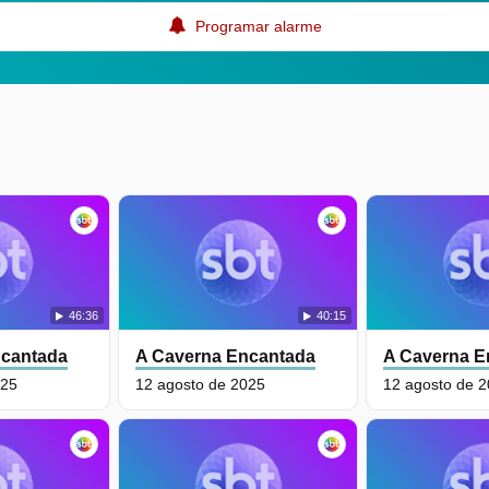
Programar alarme
46:36
40:15
ncantada
A Caverna Encantada
A Caverna E
025
12 agosto de 2025
12 agosto de 