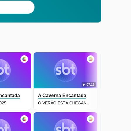
07:13
ncantada
A Caverna Encantada
A Caverna 
2025
O VERÃO ESTÁ CHEGANDO!
6 agosto de 2