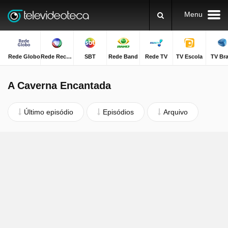
Menu
Rede Globo
Rede Record
SBT
Rede Band
Rede TV
TV Escola
TV Bra
A Caverna Encantada
Último episódio
Episódios
Arquivo