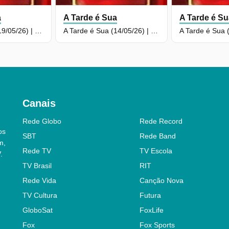
a
A Tarde é Sua
A Tarde é S
A Tarde é Sua (19/05/26) | Completo
A Tarde é Sua (14/05/26) | Completo
Canais
Rede Globo
Rede Record
os
SBT
Rede Band
m,
Rede TV
TV Escola
.
TV Brasil
RIT
Rede Vida
Canção Nova
TV Cultura
Futura
GloboSat
FoxLife
Fox
Fox Sports