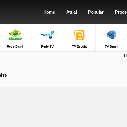
Home
Atual
Popular
Prog
Rede Band
Rede TV
TV Escola
TV Brasil
H
eto