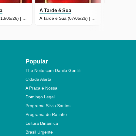
ua
A Tarde é Sua
A Tarde é S
A Tarde é Sua (13/05/26) | Completo
A Tarde é Sua (07/05/26) | Completo
Popular
The Noite com Danilo Gentili
Cidade Alerta
A Praça é Nossa
Domingo Legal
Programa Silvio Santos
Programa do Ratinho
Leitura Dinâmica
Brasil Urgente