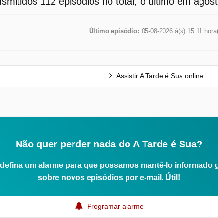
smitidos 112 episódios no total, o último em agos
Último episódio:
05-08-2026 à(s) 15:11 hora
Assistir A Tarde é Sua online
Não quer perder nada do A Tarde é Sua?
defina um alarme para que possamos mantê-lo informado 
sobre novos episódios por e-mail. Útil!
Programar alarme