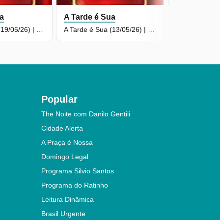
ua
A Tarde é Sua
A Tarde é S
A Tarde é Sua (19/05/26) | Completo
A Tarde é Sua (13/05/26) | Completo
Popular
The Noite com Danilo Gentili
Cidade Alerta
A Praça é Nossa
Domingo Legal
Programa Silvio Santos
Programa do Ratinho
Leitura Dinâmica
Brasil Urgente