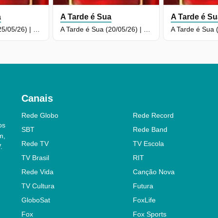
a
A Tarde é Sua
A Tarde é S
A Tarde é Sua (25/05/26) | Completo
A Tarde é Sua (20/05/26) | Completo
Canais
Rede Globo
Rede Record
os
SBT
Rede Band
m,
Rede TV
TV Escola
.
TV Brasil
RIT
Rede Vida
Canção Nova
TV Cultura
Futura
GloboSat
FoxLife
Fox
Fox Sports