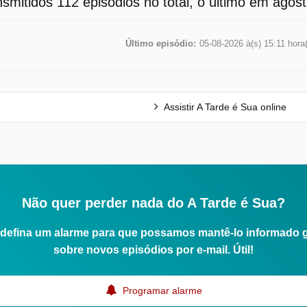
smitidos 112 episódios no total, o último em agos
Último episódio:
05-08-2026 à(s) 15:11 hora
Assistir A Tarde é Sua online
Não quer perder nada do A Tarde é Sua?
defina um alarme para que possamos mantê-lo informado 
sobre novos episódios por e-mail. Útil!
Programar alarme