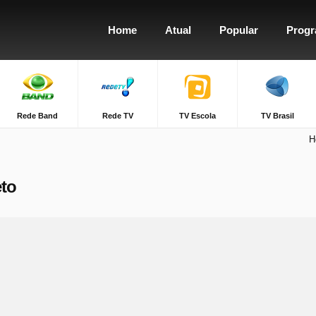
Home
Atual
Popular
Prog
Rede Band
Rede TV
TV Escola
TV Brasil
H
eto