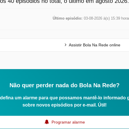
os 40 episódios no total, o último em agosto 2026.
Último episódio:
03-08-2026 à(s) 15:39 hora
Assistir Bola Na Rede online
Não quer perder nada do Bola Na Rede?
defina um alarme para que possamos mantê-lo informado 
sobre novos episódios por e-mail. Útil!
Programar alarme