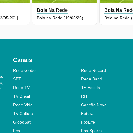
e
Bola Na Rede
Bola Na Red
Bola na Rede (22/05/26) | Completo
Bola na Rede (19/05/26) | Completo
Canais
Rede Globo
Rede Record
os
SBT
Rede Band
m,
Rede TV
TV Escola
.
TV Brasil
RIT
Rede Vida
Canção Nova
TV Cultura
Futura
GloboSat
FoxLife
Fox
Fox Sports