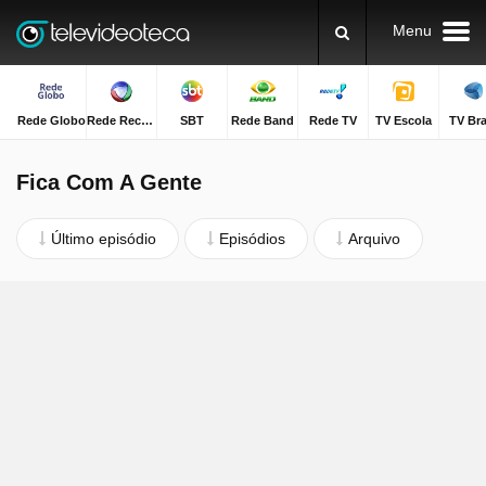
Menu
Rede Globo
Rede Record
SBT
Rede Band
Rede TV
TV Escola
TV Bra
Fica Com A Gente
Último episódio
Episódios
Arquivo