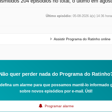
smitidos 204 episódios no total, o último em agos
Último episódio:
05-08-2026 à(s) 14:36 hora
Assistir Programa do Ratinho online
Não quer perder nada do Programa do Ratinho
defina um alarme para que possamos mantê-lo informado 
sobre novos episódios por e-mail. Útil!
Programar alarme