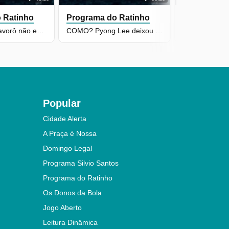
 Ratinho
Programa do Ratinho
Programa d
EITA! Milene Pavorô não está nem aí, pois é tudo dela, sim!
COMO? Pyong Lee deixou Ratinho, Gino e Geno desacreditados!
Popular
Cidade Alerta
A Praça é Nossa
Domingo Legal
Programa Silvio Santos
Programa do Ratinho
Os Donos da Bola
Jogo Aberto
Leitura Dinâmica