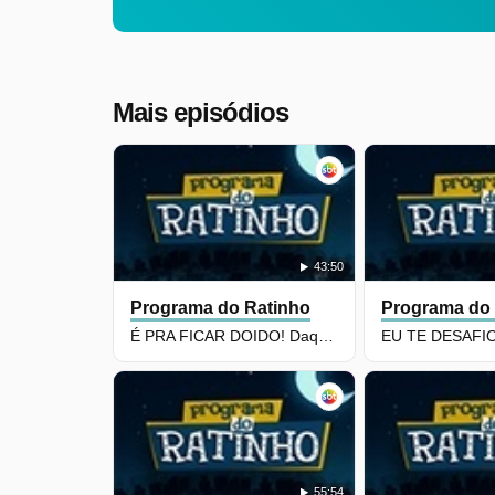
Mais episódios
43:50
Programa do Ratinho
Programa do
É PRA FICAR DOIDO! Daqui a pouco tem pagar pra respirar...
55:54