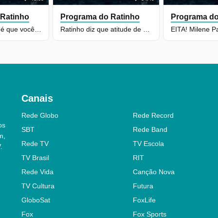
 Ratinho
Programa do Ratinho
Programa do
UEPAAA! Como é que você vem participar do programa desse jeito?
Ratinho diz que atitude de Pavorô terá consequência, mas ela reage
Canais
Rede Globo
Rede Record
os
SBT
Rede Band
m,
Rede TV
TV Escola
.
TV Brasil
RIT
Rede Vida
Canção Nova
TV Cultura
Futura
GloboSat
FoxLife
Fox
Fox Sports