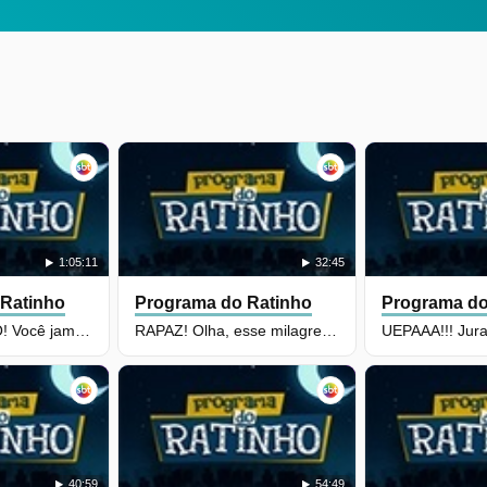
1:05:11
32:45
 Ratinho
Programa do Ratinho
Programa do
EU TE DESAFIO! Você jamais viu essa modalidade acontecer...
RAPAZ! Olha, esse milagre vai ser meio complicado...
40:59
54:49