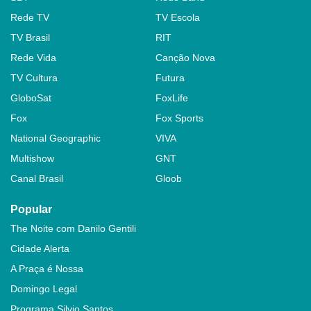
Rede TV
TV Escola
TV Brasil
RIT
Rede Vida
Canção Nova
TV Cultura
Futura
GloboSat
FoxLife
Fox
Fox Sports
National Geographic
VIVA
Multishow
GNT
Canal Brasil
Gloob
Popular
The Noite com Danilo Gentili
Cidade Alerta
A Praça é Nossa
Domingo Legal
Programa Silvio Santos