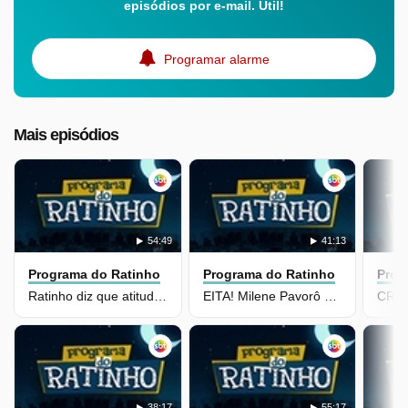
episódios por e-mail. Útil!
Programar alarme
Mais episódios
54:49
41:13
Programa do Ratinho
Programa do Ratinho
Prog
Ratinho diz que atitude de Pavorô terá consequência, mas ela reage
EITA! Milene Pavorô não está nem aí, pois é tudo dela, sim!
38:17
55:17