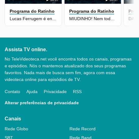
Programa do Ratinho
Programa do Ratinho
Prog
Lucas Ferrugem é entrevistado no Ratinho Livre
MIUDINHO! Nem todo homem fala sobre certas coisas...
Assista TV online.
No TeleVideoteca.net você encontra todos os canais, programas
e episódios. Nós o mantemos atualizado dos seus programas
favoritos. Nada mais de busca sem fim, agora com essa
videoteca online para episódios de TV.
Contato
Ajuda
Privacidade
RSS
Alterar preferências de privacidade
Canais
Rede Globo
Rede Record
SBT
Rede Band