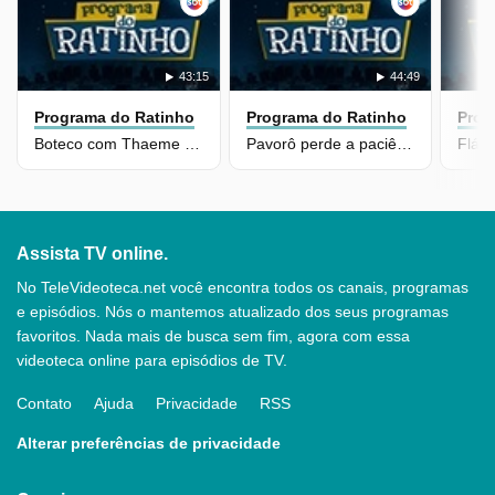
43:15
44:49
Programa do Ratinho
Programa do Ratinho
Prog
Boteco com Thaeme & Thiago, Rastapé, Laércia Dantas e Lucas Toledo
Pavorô perde a paciência com Ratinho no Jornal Rational
Assista TV online.
No TeleVideoteca.net você encontra todos os canais, programas
e episódios. Nós o mantemos atualizado dos seus programas
favoritos. Nada mais de busca sem fim, agora com essa
videoteca online para episódios de TV.
Contato
Ajuda
Privacidade
RSS
Alterar preferências de privacidade