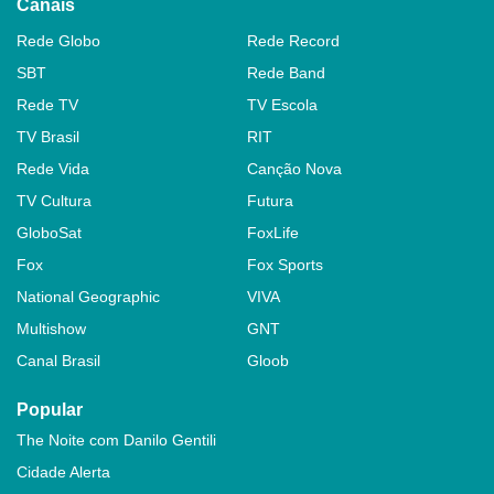
Canais
Rede Globo
Rede Record
SBT
Rede Band
Rede TV
TV Escola
TV Brasil
RIT
Rede Vida
Canção Nova
TV Cultura
Futura
GloboSat
FoxLife
Fox
Fox Sports
National Geographic
VIVA
Multishow
GNT
Canal Brasil
Gloob
Popular
The Noite com Danilo Gentili
Cidade Alerta