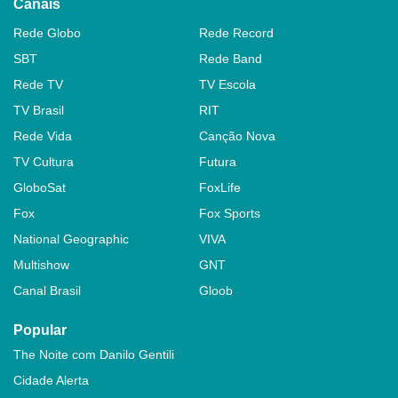
Canais
Rede Globo
Rede Record
SBT
Rede Band
Rede TV
TV Escola
TV Brasil
RIT
Rede Vida
Canção Nova
TV Cultura
Futura
GloboSat
FoxLife
Fox
Fox Sports
National Geographic
VIVA
Multishow
GNT
Canal Brasil
Gloob
Popular
The Noite com Danilo Gentili
Cidade Alerta