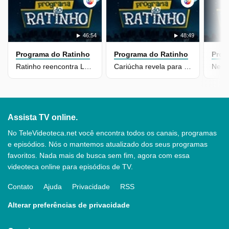
46:54
48:49
Programa do Ratinho
Programa do Ratinho
Prog
Ratinho reencontra Lucimara Parisi e Claudete Troiano no Gol Show
Cariúcha revela para o empresário Ratinho nomes que farão sucesso
Assista TV online.
No TeleVideoteca.net você encontra todos os canais, programas
e episódios. Nós o mantemos atualizado dos seus programas
favoritos. Nada mais de busca sem fim, agora com essa
videoteca online para episódios de TV.
Contato
Ajuda
Privacidade
RSS
Alterar preferências de privacidade