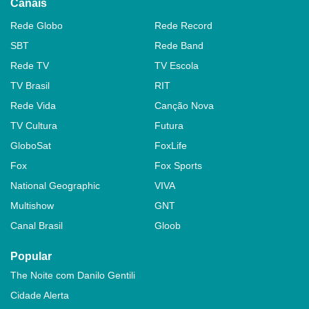
Canais
Rede Globo
Rede Record
SBT
Rede Band
Rede TV
TV Escola
TV Brasil
RIT
Rede Vida
Canção Nova
TV Cultura
Futura
GloboSat
FoxLife
Fox
Fox Sports
National Geographic
VIVA
Multishow
GNT
Canal Brasil
Gloob
Popular
The Noite com Danilo Gentili
Cidade Alerta