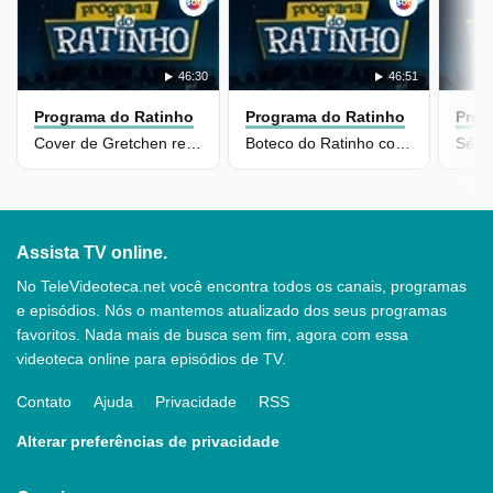
46:30
46:51
Programa do Ratinho
Programa do Ratinho
Prog
Cover de Gretchen rebola ao vivo e impressiona Ratinho e Décio
Boteco do Ratinho com Alexandre Pires e Jackson Antunes
Assista TV online.
No TeleVideoteca.net você encontra todos os canais, programas
e episódios. Nós o mantemos atualizado dos seus programas
favoritos. Nada mais de busca sem fim, agora com essa
videoteca online para episódios de TV.
Contato
Ajuda
Privacidade
RSS
Alterar preferências de privacidade