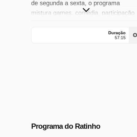
de segunda a sexta, o programa
mistura games, comédia, participação
do público e ...
Duração
Programa do Ratinho foi transmitido
57:15
pela SBT em terça-feira 16 setembro
2025 à(s) 18:25 hora(s).
Programa do Ratinho