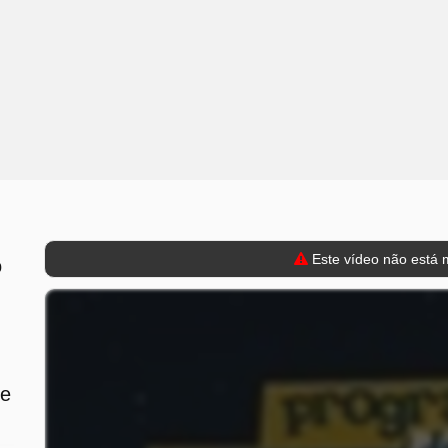
Este vídeo não está m
o
de