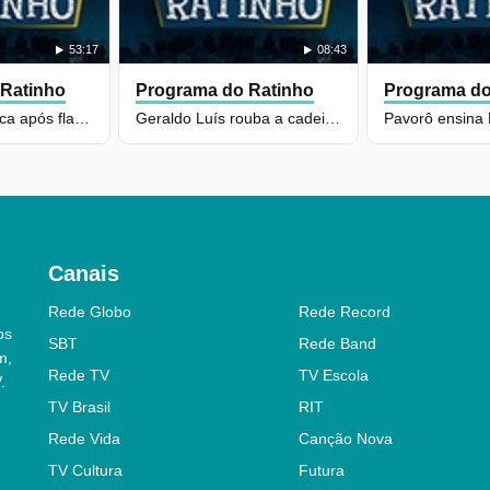
53:17
08:43
 Ratinho
Programa do Ratinho
Programa do
Ratinho dá bronca após flagrar Pavorô fazendo o que não pode
Geraldo Luís rouba a cadeira de Marília Tavares no Boteco!
Canais
Rede Globo
Rede Record
os
SBT
Rede Band
m,
Rede TV
TV Escola
.
TV Brasil
RIT
Rede Vida
Canção Nova
TV Cultura
Futura