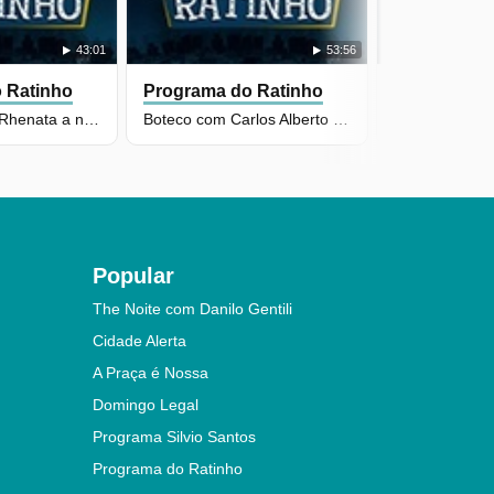
43:01
53:56
 Ratinho
Programa do Ratinho
Programa d
Pavorô ensina Rhenata a não mostrar demais com vestido curto
Boteco com Carlos Alberto de Nóbrega, Marcelo de Nóbrega e Pablo
Popular
The Noite com Danilo Gentili
Cidade Alerta
A Praça é Nossa
Domingo Legal
Programa Silvio Santos
Programa do Ratinho