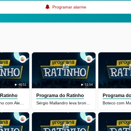
Programar alarme
46:51
51:54
 Ratinho
Programa do Ratinho
Programa do
Boteco do Ratinho com Alexandre Pires e Jackson Antunes
Sérgio Mallandro leva bronca de Ratinho e jurado se explica