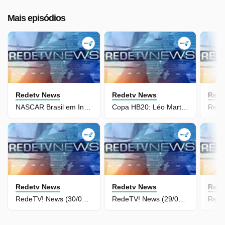
Mais episódios
Redetv News
Redetv News
Rede
NASCAR Brasil em Interlagos: RedeTV! exibe as corridas da 3ª Etapa
Copa HB20: Léo Martins vence a primeira corrida do fim de semana
Redetv News
Redetv News
Rede
RedeTV! News (30/05/26) | Completo
RedeTV! News (29/05/26) | Completo