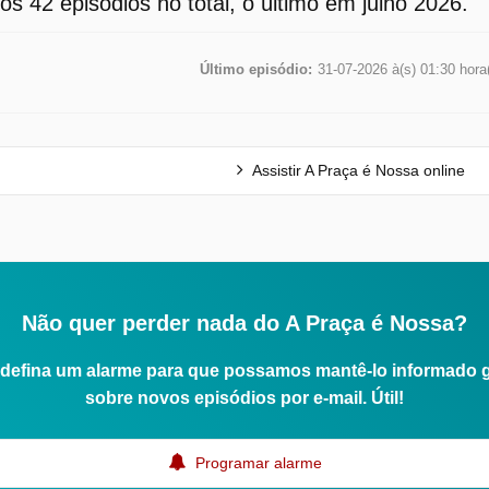
os 42 episódios no total, o último em julho 2026.
Último episódio:
31-07-2026 à(s) 01:30 hora
Assistir A Praça é Nossa online
Não quer perder nada do A Praça é Nossa?
defina um alarme para que possamos mantê-lo informado 
sobre novos episódios por e-mail. Útil!
Programar alarme