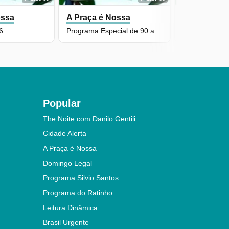
ossa
A Praça é Nossa
A Praça é 
6
Programa Especial de 90 anos do Carlos Alberto de Nobrega
6 março de 2
Popular
The Noite com Danilo Gentili
Cidade Alerta
A Praça é Nossa
Domingo Legal
Programa Silvio Santos
Programa do Ratinho
Leitura Dinâmica
Brasil Urgente