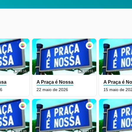
48:16
1:16:01
ssa
A Praça é Nossa
A Praça é N
26
22 maio de 2026
15 maio de 20
1:13:48
1:15:17