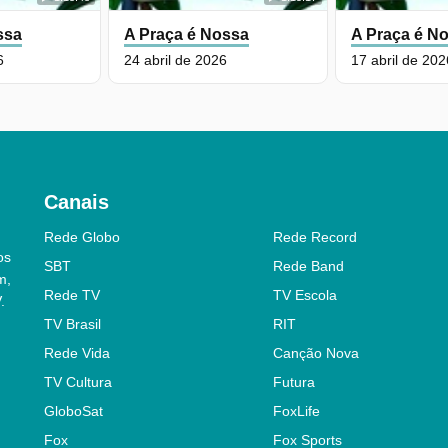
ssa
A Praça é Nossa
A Praça é N
6
24 abril de 2026
17 abril de 202
Canais
Rede Globo
Rede Record
os
SBT
Rede Band
m,
Rede TV
TV Escola
.
TV Brasil
RIT
Rede Vida
Canção Nova
TV Cultura
Futura
GloboSat
FoxLife
Fox
Fox Sports