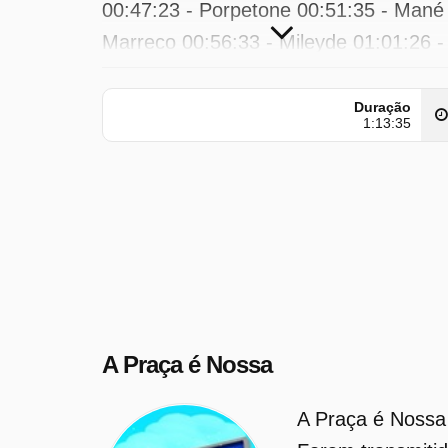
00:47:23 - Porpetone 00:51:35 - Mané
Marreco 00:56:33 - Mileyde 01:01:26 -
Kilber...
Duração
A Praça é Nossa foi transmitido pela
1:13:35
SBT em sexta-feira 27 março 2026 à(s
12:00 hora(s).
A Praça é Nossa
A Praça é Nossa