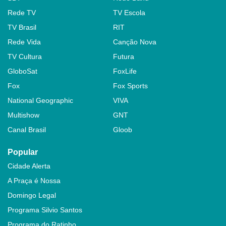
Rede TV
TV Escola
TV Brasil
RIT
Rede Vida
Canção Nova
TV Cultura
Futura
GloboSat
FoxLife
Fox
Fox Sports
National Geographic
VIVA
Multishow
GNT
Canal Brasil
Gloob
Popular
Cidade Alerta
A Praça é Nossa
Domingo Legal
Programa Silvio Santos
Programa do Ratinho