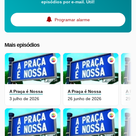
episódios por e-mail. Útil!
Programar alarme
Mais episódios
49:34
49:59
A Praça é Nossa
A Praça é Nossa
A Pr
3 julho de 2026
26 junho de 2026
29 m
48:16
1:14:57