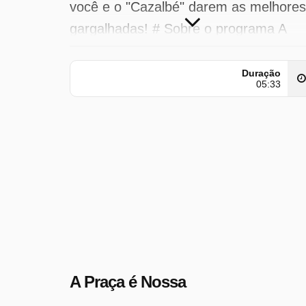
você e o "Cazalbé" darem as melhores
gargalhadas! # Sobre o programa A
Praça É Nos...
Duração
A Praça é Nossa foi transmitido pela
05:33
SBT em sábado 27 dezembro 2025 à(
18:23 hora(s).
A Praça é Nossa