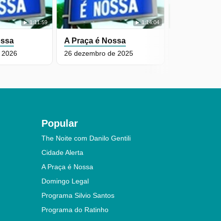
1:11:59
1:14:04
ossa
A Praça é Nossa
A Praça é 
e 2026
26 dezembro de 2025
19 dezembro 
Popular
The Noite com Danilo Gentili
Cidade Alerta
A Praça é Nossa
Domingo Legal
Programa Silvio Santos
Programa do Ratinho