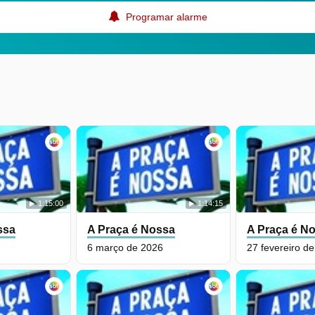
Programar alarme
1:15:00
1:14:15
ssa
A Praça é Nossa
A Praça é N
6 março de 2026
27 fevereiro d