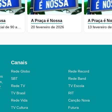
1:27:00
1:14:36
ssa
A Praça é Nossa
A Praça é N
Programa Especial de 90 anos do Carlos Alberto de Nobrega
20 fevereiro de 2026
13 fevereiro d
Canais
Rede Globo
Rede Record
os
SBT
Rede Band
m,
Rede TV
TV Escola
.
TV Brasil
RIT
Rede Vida
Canção Nova
TV Cultura
Futura