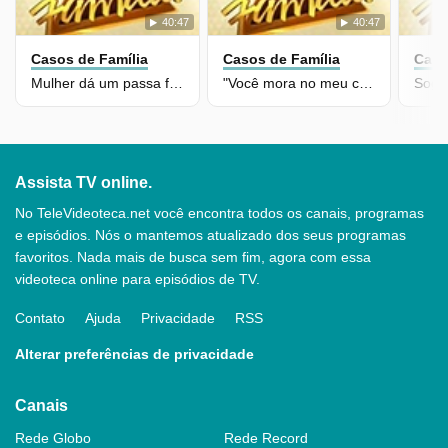
40:47
40:47
Casos de Família
Casos de Família
Caso
Mulher dá um passa fora no marido após descobrir traição
"Você mora no meu coração e não paga aluguel"
Assista TV online.
No TeleVideoteca.net você encontra todos os canais, programas
e episódios. Nós o mantemos atualizado dos seus programas
favoritos. Nada mais de busca sem fim, agora com essa
videoteca online para episódios de TV.
Contato
Ajuda
Privacidade
RSS
Alterar preferências de privacidade
Canais
Rede Globo
Rede Record