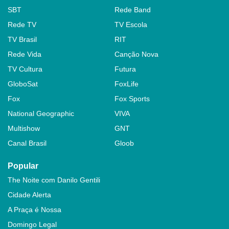
SBT
Rede Band
Rede TV
TV Escola
TV Brasil
RIT
Rede Vida
Canção Nova
TV Cultura
Futura
GloboSat
FoxLife
Fox
Fox Sports
National Geographic
VIVA
Multishow
GNT
Canal Brasil
Gloob
Popular
The Noite com Danilo Gentili
Cidade Alerta
A Praça é Nossa
Domingo Legal