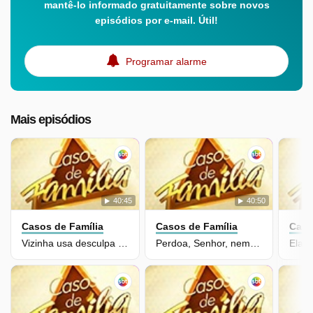
mantê-lo informado gratuitamente sobre novos
episódios por e-mail. Útil!
Programar alarme
Mais episódios
40:45
40:50
Casos de Família
Casos de Família
Caso
Vizinha usa desculpa de manutenção pra dar em cima do marido alheio!
Perdoa, Senhor, nem eu sei o que fiz pra merecer uma irmã tão barraqueira
Elas