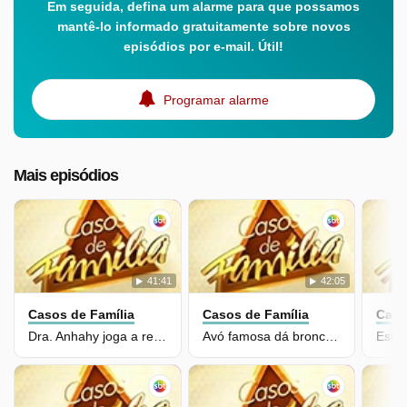
Em seguida, defina um alarme para que possamos
mantê-lo informado gratuitamente sobre novos
episódios por e-mail. Útil!
Programar alarme
Mais episódios
41:41
42:05
Casos de Família
Casos de Família
Caso
Dra. Anhahy joga a real para participantes: "Parece que a gente não vê"
Avó famosa dá bronca "fofa" em participantes