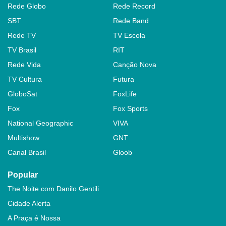
Rede Globo
Rede Record
SBT
Rede Band
Rede TV
TV Escola
TV Brasil
RIT
Rede Vida
Canção Nova
TV Cultura
Futura
GloboSat
FoxLife
Fox
Fox Sports
National Geographic
VIVA
Multishow
GNT
Canal Brasil
Gloob
Popular
The Noite com Danilo Gentili
Cidade Alerta
A Praça é Nossa