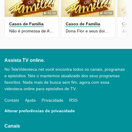
41:15
40:56
Casos de Família
Casos de Família
Caso
Não é promessa de Ano Novo, é vida nova a partir de agora
Dona Flor e seus dois maridos, ou a plateia tá vendo demais?
Assista TV online.
No TeleVideoteca.net você encontra todos os canais, programas
e episódios. Nós o mantemos atualizado dos seus programas
favoritos. Nada mais de busca sem fim, agora com essa
videoteca online para episódios de TV.
Contato
Ajuda
Privacidade
RSS
Alterar preferências de privacidade
Canais