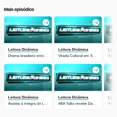
Mais episódios
Leitura Dinâmica
Leitura Dinâmica
Leit
Drama brasileiro emociona público no Festival de Cannes
Virada Cultural em SP terá 24h de atrações gratuitas
Leitura Dinâmica
Leitura Dinâmica
Leit
Assista à íntegra do Leitura Dinâmica de 19 de maio de 2026
ABA Talks recebe Daniel Aguado, dir. de marketing da Fundação Dom Cabral