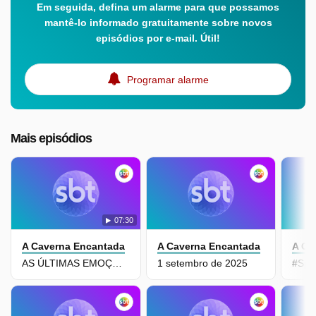
Em seguida, defina um alarme para que possamos
mantê-lo informado gratuitamente sobre novos
episódios por e-mail. Útil!
Programar alarme
Mais episódios
07:30
A Caverna Encantada
A Caverna Encantada
A Ca
AS ÚLTIMAS EMOÇÕES - CAPÍTULO FINAL
1 setembro de 2025