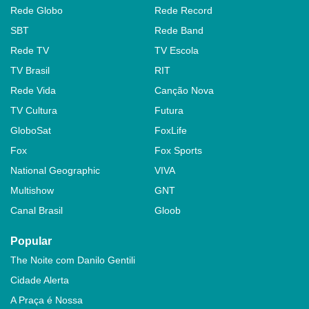
Rede Globo
Rede Record
SBT
Rede Band
Rede TV
TV Escola
TV Brasil
RIT
Rede Vida
Canção Nova
TV Cultura
Futura
GloboSat
FoxLife
Fox
Fox Sports
National Geographic
VIVA
Multishow
GNT
Canal Brasil
Gloob
Popular
The Noite com Danilo Gentili
Cidade Alerta
A Praça é Nossa