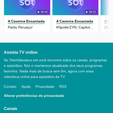
05:42
06:22
A Caverna Encantada
A Caverna Encantada
A Ca
Partiu Peruaçu!
#SpoilerZYN: Capítulos 283 ao 287
26 a
Assista TV online.
No TeleVideoteca.net você encontra todos os canais, programas
e episódios. Nós o mantemos atualizado dos seus programas
favoritos. Nada mais de busca sem fim, agora com essa
videoteca online para episódios de TV.
Contato
Ajuda
Privacidade
RSS
Alterar preferências de privacidade
Canais