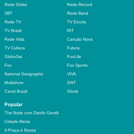
Rede Globo
Rede Record
SBT
Rede Band
Rede TV
TV Escola
TV Brasil
RIT
Rede Vida
Canção Nova
TV Cultura
Futura
GloboSat
FoxLife
Fox
Fox Sports
National Geographic
VIVA
Multishow
GNT
Canal Brasil
Gloob
Popular
The Noite com Danilo Gentili
Cidade Alerta
A Praça é Nossa