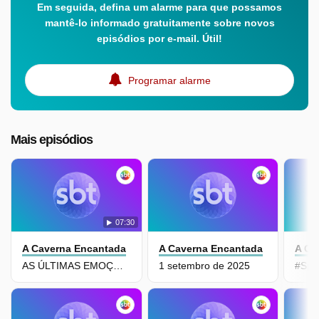
Em seguida, defina um alarme para que possamos
mantê-lo informado gratuitamente sobre novos
episódios por e-mail. Útil!
Programar alarme
Mais episódios
07:30
A Caverna Encantada
A Caverna Encantada
A Ca
AS ÚLTIMAS EMOÇÕES - CAPÍTULO FINAL
1 setembro de 2025