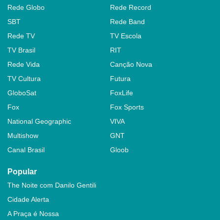
Rede Globo
Rede Record
SBT
Rede Band
Rede TV
TV Escola
TV Brasil
RIT
Rede Vida
Canção Nova
TV Cultura
Futura
GloboSat
FoxLife
Fox
Fox Sports
National Geographic
VIVA
Multishow
GNT
Canal Brasil
Gloob
Popular
The Noite com Danilo Gentili
Cidade Alerta
A Praça é Nossa