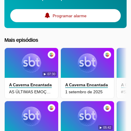
Programar alarme
Mais episódios
07:30
A Caverna Encantada
A Caverna Encantada
A Ca
AS ÚLTIMAS EMOÇÕES - CAPÍTULO FINAL
1 setembro de 2025
05:42