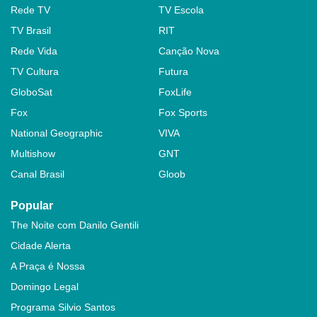
Rede TV
TV Escola
TV Brasil
RIT
Rede Vida
Canção Nova
TV Cultura
Futura
GloboSat
FoxLife
Fox
Fox Sports
National Geographic
VIVA
Multishow
GNT
Canal Brasil
Gloob
Popular
The Noite com Danilo Gentili
Cidade Alerta
A Praça é Nossa
Domingo Legal
Programa Silvio Santos